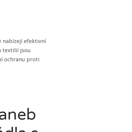
 nabízejí efektivní
extilií jsou
í ochranu proti
 aneb