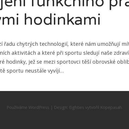
jení funkčního prá
ými hodinkami
í řadu chytrých technologií, které nám umožňují mí
ích aktivitách a které při sportu sledují naše zdraví
ré hodinky, jež se mezi sportovci těší obrovské obl
tě sportu neustále vyvíjí…
Používáme WordPress
|
Design:
Eighties
vytvořil
Kopepasah
.