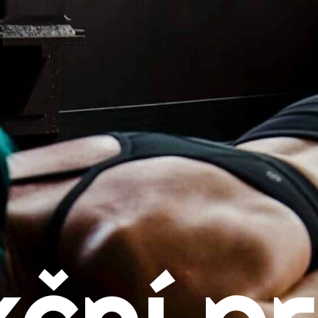
je funkční prádlo?
ávné vrstvení termoprádla
kční materiály a jejich vlastnosti
Bambus
ční p
onopí
erino vlna