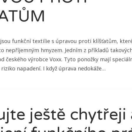
ŤATŮM
sou funkční textilie s úpravou proti klíšťatům, které
o nepříjemným hmyzem. Jedním z příkladů takových t
d českého výrobce Voxx. Tyto ponožky mají speciáln
í riziko napadení. I když úprava nedokáže…
jte ještě chytřeji