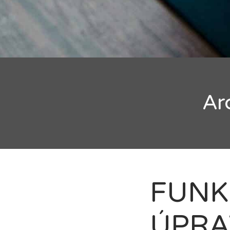
Vyh
Ar
FUNKČ
ÚPRA