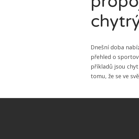
propo
chytr
Dnešní doba nabíz
přehled o sportovn
příkladů jsou chyt
tomu, že se ve svě