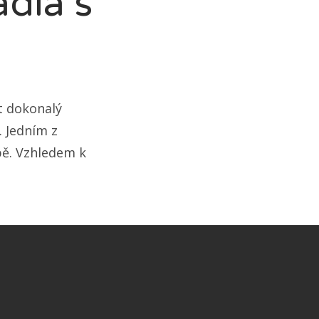
dla s
t dokonalý
. Jedním z
ibě. Vzhledem k