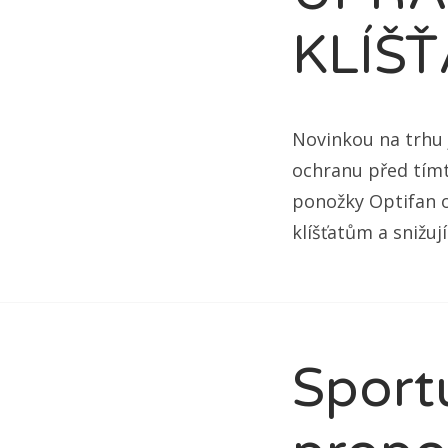
KLÍŠ
Novinkou na trhu j
ochranu před tímt
ponožky Optifan o
klíšťatům a snižuj
Sportu